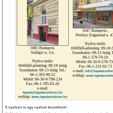
1047 Budapest,,
Perényi Zsigmond u. 4
Nyitva tartás:
1081 Budapest,
Hétfőtől-péntekig: 09-18 ó
Szilágyi u. 1/a.
Szombaton: 09-13 óráig T
06-1-370-70-10
Nyitva tartás:
Mobil: 06-30-9-578-73
Hétfőtől-péntekig: 09-18 óráig
Fax: 06-1-231-02-73
Szombaton: 09-13 óráig Tel.:
e-mail:
info@tapetacenter
06-1-303-90-52
weblap:
www.tapetacente
Mobil: 06-30-9-798-234
Fax: 06-1-785-03-20
e-mail:
tapeta@tapetacentrum.hu
weblap:
www.tapetacentrum.hu
5 nyelven is egy nyelvet beszélünk!