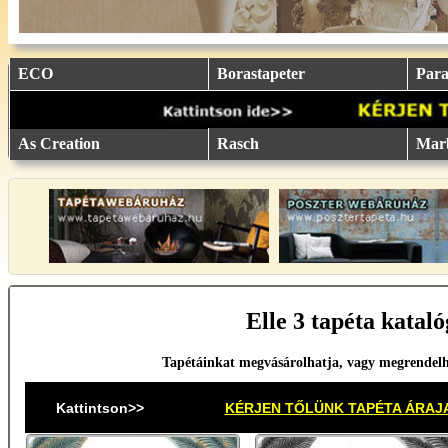
eu.
eu.
eu.
eu.
eu.
..
..
..
..
..
ECO
Borastapeter
Parat
As Creation
Rasch
Mar
Elle 3 tapéta kataló
Tapétáinkat megvásárolhatja, vagy megrendel
Kattintson>>
KÉRJEN TŐLÜNK TAPÉTA ÁRAJ