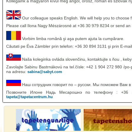
Kollégáink a magyaron kívül még angol, orosz, román és szlovák nye
Our colleague speaks English. We will help you to choose 
Please call Ilona Nagy Mészárosné at +36 30 979 8234 or send an 
Vorbim limba romănă şi aşa putem ajuta la cumpărare.
Căutati pe Éva Zámbler prin telefon: +36 30 894 3131 şi prin E-mail
Naša koleginka ovláda slovenčinu, kontaktujte s ňou , keby
Zavolajte Sabinu Bastrnákovú na tel.čísle: +42 1 904 272 980 /po-p
na adresu:
sabina@sabyt.com
Наш сотрудник говорит по – русски. Мы поможем Вам в
Позвоните Илоне Надь Месарошнэ по телефону : +36
tapeta@tapetacentrum.hu