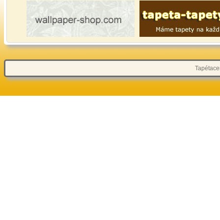
Tapétacen