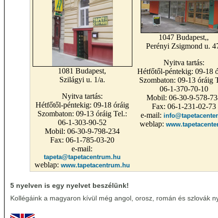
1047 Budapest,,
Perényi Zsigmond u. 4
Nyitva tartás:
1081 Budapest,
Hétfőtől-péntekig: 09-18 ó
Szilágyi u. 1/a.
Szombaton: 09-13 óráig T
06-1-370-70-10
Nyitva tartás:
Mobil: 06-30-9-578-73
Hétfőtől-péntekig: 09-18 óráig
Fax: 06-1-231-02-73
Szombaton: 09-13 óráig Tel.:
e-mail:
info@tapetacenter
06-1-303-90-52
weblap:
www.tapetacente
Mobil: 06-30-9-798-234
Fax: 06-1-785-03-20
e-mail:
tapeta@tapetacentrum.hu
weblap:
www.tapetacentrum.hu
5 nyelven is egy nyelvet beszélünk!
Kollégáink a magyaron kívül még angol, orosz, román és szlovák nye