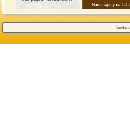
Tapétacen