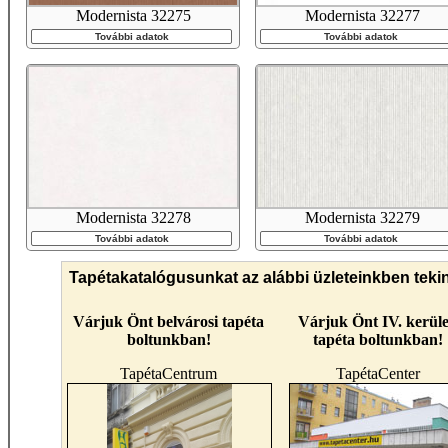
Modernista 32275
Modernista 32277
További adatok
További adatok
Modernista 32278
Modernista 32279
További adatok
További adatok
Tapétakatalógusunkat az alábbi üzleteinkben teki
Várjuk Önt belvárosi tapéta
Várjuk Önt IV. kerüle
boltunkban!
tapéta boltunkban!
TapétaCentrum
TapétaCenter