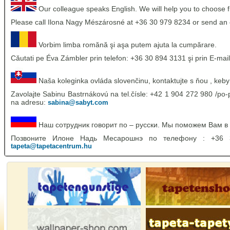
Our colleague speaks English. We will help you to choose 
Please call Ilona Nagy Mészárosné at +36 30 979 8234 or send an 
Vorbim limba romănă şi aşa putem ajuta la cumpărare.
Căutati pe Éva Zámbler prin telefon: +36 30 894 3131 şi prin E-mail
Naša koleginka ovláda slovenčinu, kontaktujte s ňou , keby
Zavolajte Sabinu Bastrnákovú na tel.čísle: +42 1 904 272 980 /po-p
na adresu:
sabina@sabyt.com
Наш сотрудник говорит по – русски. Мы поможем Вам в
Позвоните Илоне Надь Месарошнэ по телефону : +36
tapeta@tapetacentrum.hu