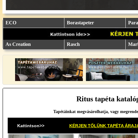
eu.
eu.
eu.
eu.
eu.
..
..
..
..
..
ECO
Borastapeter
Parat
As Creation
Rasch
Mar
Ritus tapéta kataló
Tapétáinkat megvásárolhatja, vagy megrende
Kattintson>>
KÉRJEN TŐLÜNK TAPÉTA ÁRAJ