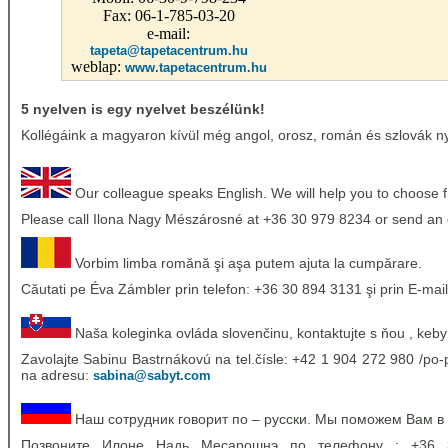
Fax: 06-1-785-03-20
e-mail:
tapeta@tapetacentrum.hu
weblap:
www.tapetacentrum.hu
5 nyelven is egy nyelvet beszélünk!
Kollégáink a magyaron kívül még angol, orosz, román és szlovák nye
Our colleague speaks English. We will help you to choose 
Please call Ilona Nagy Mészárosné at +36 30 979 8234 or send an 
Vorbim limba romănă şi aşa putem ajuta la cumpărare.
Căutati pe Éva Zámbler prin telefon: +36 30 894 3131 şi prin E-mail
Naša koleginka ovláda slovenčinu, kontaktujte s ňou , keby
Zavolajte Sabinu Bastrnákovú na tel.čísle: +42 1 904 272 980 /po-p
na adresu:
sabina@sabyt.com
Наш сотрудник говорит по – русски. Мы поможем Вам в
Позвоните Илоне Надь Месарошнэ по телефону : +36