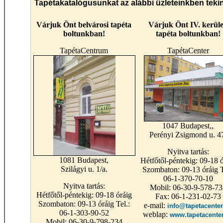
Tapétakatalógusunkat az alábbi üzleteinkben teki
Várjuk Önt belvárosi tapéta
Várjuk Önt IV. kerüle
boltunkban!
tapéta boltunkban!
TapétaCentrum
TapétaCenter
1047 Budapest,,
Perényi Zsigmond u. 4
Nyitva tartás:
1081 Budapest,
Hétfőtől-péntekig: 09-18 ó
Szilágyi u. 1/a.
Szombaton: 09-13 óráig T
06-1-370-70-10
Nyitva tartás:
Mobil: 06-30-9-578-73
Hétfőtől-péntekig: 09-18 óráig
Fax: 06-1-231-02-73
Szombaton: 09-13 óráig Tel.:
e-mail:
info@tapetacenter
06-1-303-90-52
weblap:
www.tapetacente
Mobil: 06-30-9-798-234