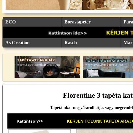
eu.
eu.
eu.
eu.
eu.
..
..
..
..
..
ECO
Borastapeter
Parat
As Creation
Rasch
Mar
Florentine 3 tapéta kat
Tapétáinkat megvásárolhatja, vagy megrende
Kattintson>>
KÉRJEN TŐLÜNK TAPÉTA ÁRAJ