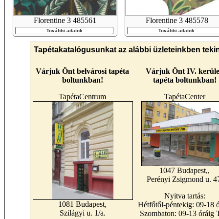
Florentine 3 485561
Florentine 3 485578
További adatok
További adatok
Tapétakatalógusunkat az alábbi üzleteinkben teki
Várjuk Önt belvárosi tapéta
Várjuk Önt IV. kerüle
boltunkban!
tapéta boltunkban!
TapétaCentrum
TapétaCenter
1047 Budapest,,
Perényi Zsigmond u. 4
Nyitva tartás:
1081 Budapest,
Hétfőtől-péntekig: 09-18 ó
Szilágyi u. 1/a.
Szombaton: 09-13 óráig T