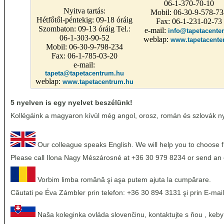
06-1-370-70-10
Nyitva tartás:
Mobil: 06-30-9-578-73
Hétfőtől-péntekig: 09-18 óráig
Fax: 06-1-231-02-73
Szombaton: 09-13 óráig Tel.:
e-mail:
info@tapetacenter
06-1-303-90-52
weblap:
www.tapetacente
Mobil: 06-30-9-798-234
Fax: 06-1-785-03-20
e-mail:
tapeta@tapetacentrum.hu
weblap:
www.tapetacentrum.hu
5 nyelven is egy nyelvet beszélünk!
Kollégáink a magyaron kívül még angol, orosz, román és szlovák nye
Our colleague speaks English. We will help you to choose 
Please call Ilona Nagy Mészárosné at +36 30 979 8234 or send an 
Vorbim limba romănă şi aşa putem ajuta la cumpărare.
Căutati pe Éva Zámbler prin telefon: +36 30 894 3131 şi prin E-mail
Naša koleginka ovláda slovenčinu, kontaktujte s ňou , keby