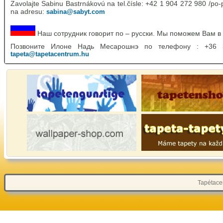
Zavolajte Sabinu Bastrnákovú na tel.čísle: +42 1 904 272 980 /po-p
na adresu:
sabina@sabyt.com
Наш сотрудник говорит по – русски. Мы поможем Вам в
Позвоните Илоне Надь Месарошнэ по телефону : +36
tapeta@tapetacentrum.hu
Tapétacen