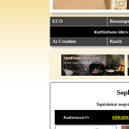
ECO
Borastape
As Creation
Rasch
Soph
Tapétáinkat megvá
Kattintson>>
KÉRJEN