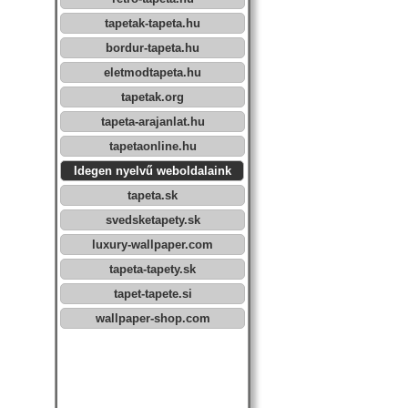
tapetak-tapeta.hu
bordur-tapeta.hu
eletmodtapeta.hu
tapetak.org
tapeta-arajanlat.hu
tapetaonline.hu
Idegen nyelvű weboldalaink
tapeta.sk
svedsketapety.sk
luxury-wallpaper.com
tapeta-tapety.sk
tapet-tapete.si
wallpaper-shop.com