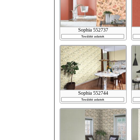
Sophia 552737
További adatok
Sophia 552744
További adatok