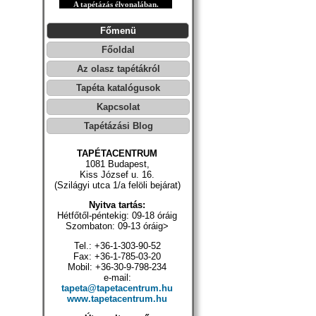
A tapétázás élvonalában.
Főmenü
Főoldal
Az olasz tapétákról
Tapéta katalógusok
Kapcsolat
Tapétázási Blog
TAPÉTACENTRUM
1081 Budapest,
Kiss József u. 16.
(Szilágyi utca 1/a felöli bejárat)
Nyitva tartás:
Hétfőtől-péntekig: 09-18 óráig
Szombaton: 09-13 óráig>
Tel.: +36-1-303-90-52
Fax: +36-1-785-03-20
Mobil: +36-30-9-798-234
e-mail:
tapeta@tapetacentrum.hu
www.tapetacentrum.hu