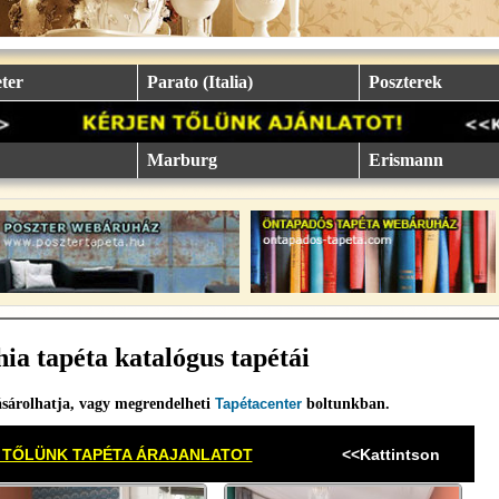
ter
Parato (Italia)
Poszterek
Marburg
Erismann
ia tapéta katalógus tapétái
sárolhatja, vagy megrendelheti
Tapétacenter
boltunkban.
 TŐLÜNK TAPÉTA ÁRAJANLATOT
<<Kattintson