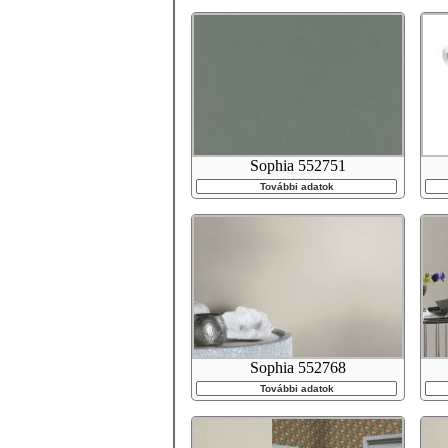
Sophia 552751
További adatok
Sophia 552768
További adatok