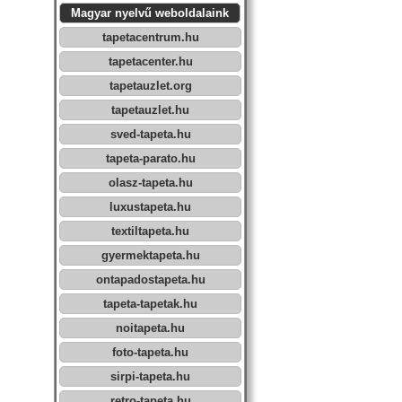
Magyar nyelvű weboldalaink
tapetacentrum.hu
tapetacenter.hu
tapetauzlet.org
tapetauzlet.hu
sved-tapeta.hu
tapeta-parato.hu
olasz-tapeta.hu
luxustapeta.hu
textiltapeta.hu
gyermektapeta.hu
ontapadostapeta.hu
tapeta-tapetak.hu
noitapeta.hu
foto-tapeta.hu
sirpi-tapeta.hu
retro-tapeta.hu