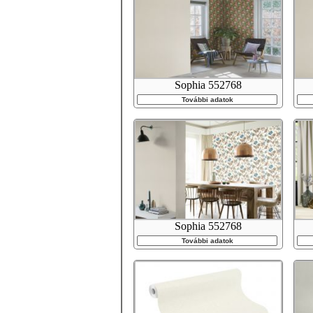
Sophia 552768
További adatok
Sophia 552768
További adatok