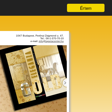
Értem
1047 Budapest, Perényi Zsigmond u. 47.
Tel.: 06-1-370-70-10
e-mail:
info@tapetacenter.hu