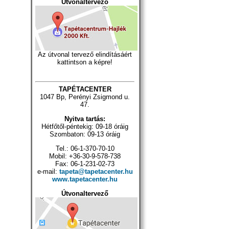
Útvonaltervező
Az útvonal tervező elindításáért
kattintson a képre!
TAPÉTACENTER
1047 Bp, Perényi Zsigmond u.
47.
Nyitva tartás:
Hétfőtől-péntekig: 09-18 óráig
Szombaton: 09-13 óráig
Tel.: 06-1-370-70-10
Mobil: +36-30-9-578-738
Fax: 06-1-231-02-73
e-mail:
tapeta@tapetacenter.hu
www.tapetacenter.hu
Útvonaltervező