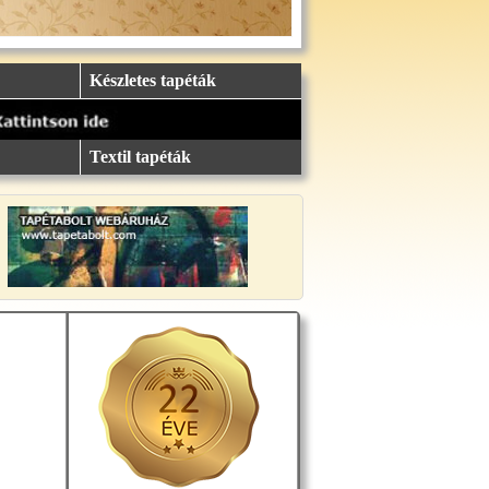
Készletes tapéták
Textil tapéták