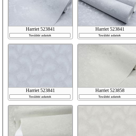
Harriet 523841
Harriet 523841
További adatok
További adatok
Harriet 523841
Harriet 523858
További adatok
További adatok