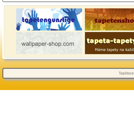
Tapétacen