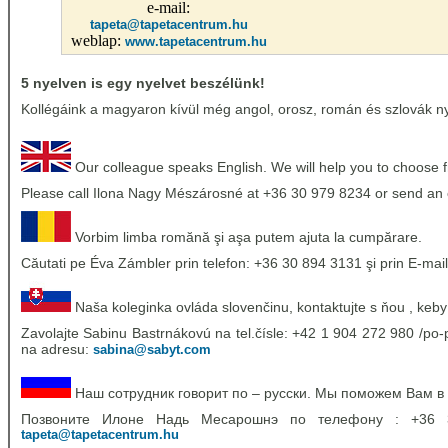
e-mail:
tapeta@tapetacentrum.hu
weblap:
www.tapetacentrum.hu
5 nyelven is egy nyelvet beszélünk!
Kollégáink a magyaron kívül még angol, orosz, román és szlovák nye
Our colleague speaks English. We will help you to choose 
Please call Ilona Nagy Mészárosné at +36 30 979 8234 or send an 
Vorbim limba romănă şi aşa putem ajuta la cumpărare.
Căutati pe Éva Zámbler prin telefon: +36 30 894 3131 şi prin E-mail
Naša koleginka ovláda slovenčinu, kontaktujte s ňou , keby
Zavolajte Sabinu Bastrnákovú na tel.čísle: +42 1 904 272 980 /po-p
na adresu:
sabina@sabyt.com
Наш сотрудник говорит по – русски. Мы поможем Вам в
Позвоните Илоне Надь Месарошнэ по телефону : +36
tapeta@tapetacentrum.hu