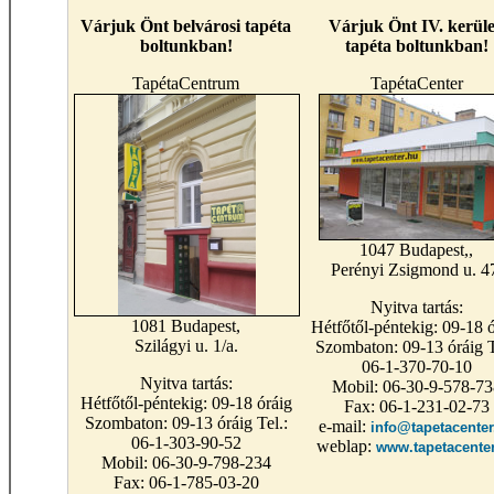
Várjuk Önt belvárosi tapéta
Várjuk Önt IV. kerüle
boltunkban!
tapéta boltunkban!
TapétaCentrum
TapétaCenter
1047 Budapest,,
Perényi Zsigmond u. 4
Nyitva tartás:
1081 Budapest,
Hétfőtől-péntekig: 09-18 ó
Szilágyi u. 1/a.
Szombaton: 09-13 óráig T
06-1-370-70-10
Nyitva tartás:
Mobil: 06-30-9-578-73
Hétfőtől-péntekig: 09-18 óráig
Fax: 06-1-231-02-73
Szombaton: 09-13 óráig Tel.:
e-mail:
info@tapetacenter
06-1-303-90-52
weblap:
www.tapetacente
Mobil: 06-30-9-798-234
Fax: 06-1-785-03-20