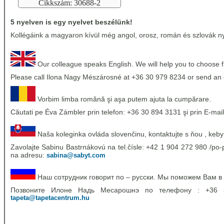
Cikkszám: 30688-2
5 nyelven is egy nyelvet beszélünk!
Kollégáink a magyaron kívül még angol, orosz, román és szlovák nye
Our colleague speaks English. We will help you to choose 
Please call Ilona Nagy Mészárosné at +36 30 979 8234 or send an 
Vorbim limba romănă şi aşa putem ajuta la cumpărare.
Căutati pe Éva Zámbler prin telefon: +36 30 894 3131 şi prin E-mail
Naša koleginka ovláda slovenčinu, kontaktujte s ňou , keby
Zavolajte Sabinu Bastrnákovú na tel.čísle: +42 1 904 272 980 /po-p
na adresu:
sabina@sabyt.com
Наш сотрудник говорит по – русски. Мы поможем Вам в
Позвоните Илоне Надь Месарошнэ по телефону : +36
tapeta@tapetacentrum.hu