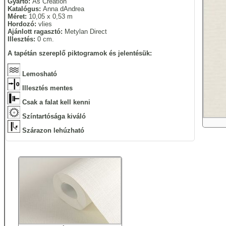
Gyártó:
As Creation
Katalógus:
Anna dAndrea
Méret:
10,05 x 0,53 m
Hordozó:
vlies
Ajánlott ragasztó:
Metylan Direct
Illesztés:
0 cm.
A tapétán szereplő piktogramok és jelentésük:
Lemosható
Illesztés mentes
Csak a falat kell kenni
Színtartósága kiváló
Szárazon lehúzható