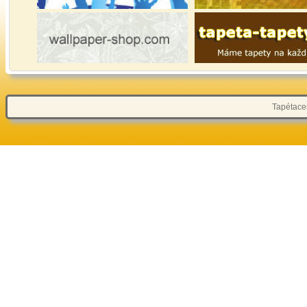
Tapétacen