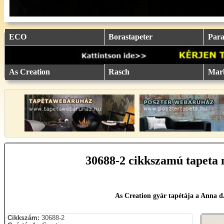
eu.
eu.
eu.
eu.
eu.
..
..
..
..
..
ECO
Borastapeter
Parat
As Creation
Rasch
Mar
30688-2 cikkszamú tapeta 
As Creation gyár tapétája a Anna 
Cikkszám:
30688-2