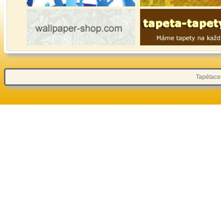
Tapétacen