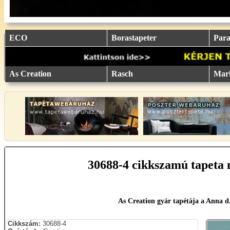
eu.
eu.
eu.
eu.
eu.
..
..
..
..
..
ECO
Borastapeter
Parat
As Creation
Rasch
Mar
30688-4 cikkszamú tapeta 
As Creation gyár tapétája a Anna 
Cikkszám:
30688-4