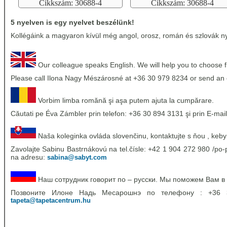
Cikkszám: 30688-4
Cikkszám: 30688-4
5 nyelven is egy nyelvet beszélünk!
Kollégáink a magyaron kívül még angol, orosz, román és szlovák nye
Our colleague speaks English. We will help you to choose 
Please call Ilona Nagy Mészárosné at +36 30 979 8234 or send an 
Vorbim limba romănă şi aşa putem ajuta la cumpărare.
Căutati pe Éva Zámbler prin telefon: +36 30 894 3131 şi prin E-mail
Naša koleginka ovláda slovenčinu, kontaktujte s ňou , keby
Zavolajte Sabinu Bastrnákovú na tel.čísle: +42 1 904 272 980 /po-p
na adresu:
sabina@sabyt.com
Наш сотрудник говорит по – русски. Мы поможем Вам в
Позвоните Илоне Надь Месарошнэ по телефону : +36
tapeta@tapetacentrum.hu