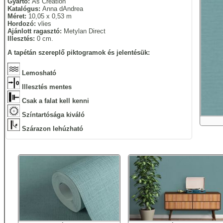
Gyártó:
As Creation
Katalógus:
Anna dAndrea
Méret:
10,05 x 0,53 m
Hordozó:
vlies
Ajánlott ragasztó:
Metylan Direct
Illesztés:
0 cm.
A tapétán szereplő piktogramok és jelentésük:
Lemosható
Illesztés mentes
Csak a falat kell kenni
Színtartósága kiváló
Szárazon lehúzható