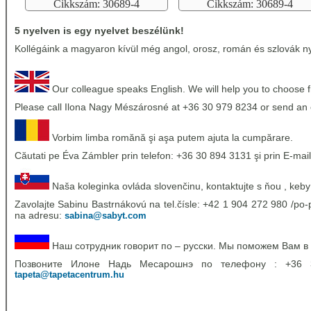
Cikkszám: 30689-4
Cikkszám: 30689-4
5 nyelven is egy nyelvet beszélünk!
Kollégáink a magyaron kívül még angol, orosz, román és szlovák nye
Our colleague speaks English. We will help you to choose 
Please call Ilona Nagy Mészárosné at +36 30 979 8234 or send an 
Vorbim limba romănă şi aşa putem ajuta la cumpărare.
Căutati pe Éva Zámbler prin telefon: +36 30 894 3131 şi prin E-mail
Naša koleginka ovláda slovenčinu, kontaktujte s ňou , keby
Zavolajte Sabinu Bastrnákovú na tel.čísle: +42 1 904 272 980 /po-p
na adresu:
sabina@sabyt.com
Наш сотрудник говорит по – русски. Мы поможем Вам в
Позвоните Илоне Надь Месарошнэ по телефону : +36
tapeta@tapetacentrum.hu