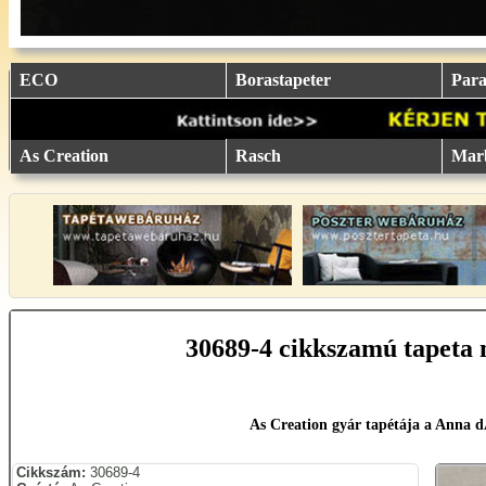
eu.
eu.
eu.
eu.
eu.
..
..
..
..
..
ECO
Borastapeter
Parat
As Creation
Rasch
Mar
30689-4 cikkszamú tapeta 
As Creation gyár tapétája a Anna 
Cikkszám:
30689-4