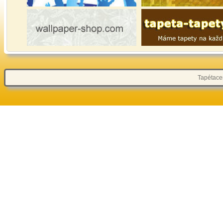
Tapétacen