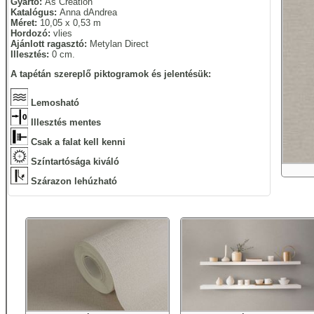
Gyártó:
As Creation
Katalógus:
Anna dAndrea
Méret:
10,05 x 0,53 m
Hordozó:
vlies
Ajánlott ragasztó:
Metylan Direct
Illesztés:
0 cm.
A tapétán szereplő piktogramok és jelentésük:
Lemosható
Illesztés mentes
Csak a falat kell kenni
Színtartósága kiváló
Szárazon lehúzható