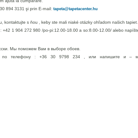
m ajuta la cumpărare.
30 894 3131 şi prin E-mail:
tapeta@tapetacenter.hu
 kontaktujte s ňou , keby ste mali niaké otázky ohľadom našich tapiet.
e: +42 1 904 272 980 /po-pi:12.00-18.00 a so:8.00-12.00/ alebo napíšte
сски. Мы поможем Вам в выборе обоев.
э по телефону : +36 30 9798 234 , или напишите и – 