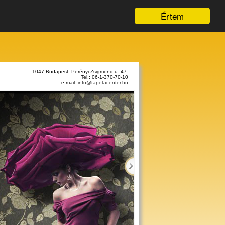
Értem
1047 Budapest, Perényi Zsigmond u. 47.
Tel.: 06-1-370-70-10
e-mail:
info@tapetacenter.hu