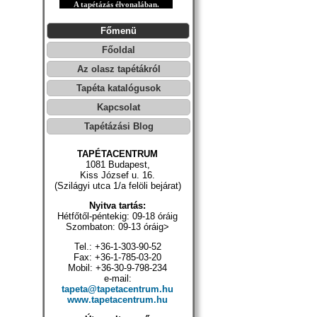
A tapétázás élvonalában.
Főmenü
Főoldal
Az olasz tapétákról
Tapéta katalógusok
Kapcsolat
Tapétázási Blog
TAPÉTACENTRUM
1081 Budapest,
Kiss József u. 16.
(Szilágyi utca 1/a felöli bejárat)
Nyitva tartás:
Hétfőtől-péntekig: 09-18 óráig
Szombaton: 09-13 óráig>
Tel.: +36-1-303-90-52
Fax: +36-1-785-03-20
Mobil: +36-30-9-798-234
e-mail:
tapeta@tapetacentrum.hu
www.tapetacentrum.hu