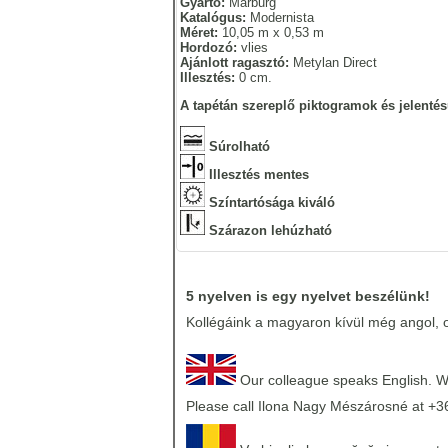
Gyártó:
Marburg
Katalógus:
Modernista
Méret:
10,05 m x 0,53 m
Hordozó:
vlies
Ajánlott ragasztó:
Metylan Direct
Illesztés:
0 cm.
A tapétán szereplő piktogramok és jelentés
Súrolható
Illesztés mentes
Színtartósága kiváló
Szárazon lehúzható
5 nyelven is egy nyelvet beszélünk!
Kollégáink a magyaron kívül még angol, o
Our colleague speaks English. We
Please call Ilona Nagy Mészárosné at +3