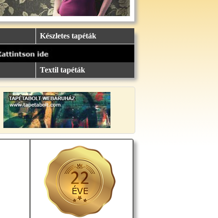
Készletes tapéták
Textil tapéták