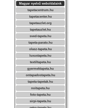
Magyar nyelvű weboldalaink
tapetacentrum.hu
tapetacenter.hu
tapetauzlet.org
tapetauzlet.hu
sved-tapeta.hu
tapeta-parato.hu
olasz-tapeta.hu
luxustapeta.hu
textiltapeta.hu
gyermektapeta.hu
ontapadostapeta.hu
tapeta-tapetak.hu
noitapeta.hu
foto-tapeta.hu
sirpi-tapeta.hu
retro-tapeta.hu