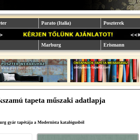
ter
Parato (Italia)
Poszterek
Marburg
Erismann
kszamú tapeta műszaki adatlapja
rg gyár tapétája a Modernista katalógusból