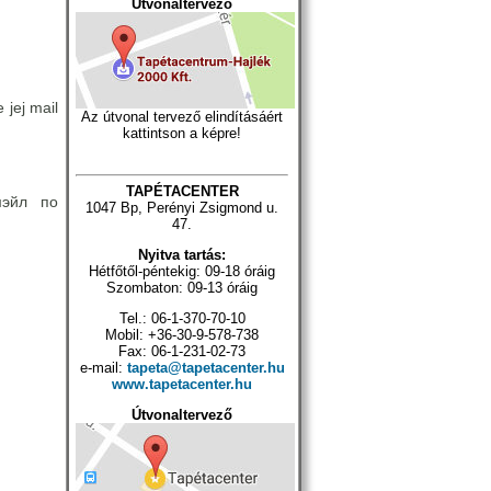
Útvonaltervező
 jej mail
Az útvonal tervező elindításáért
kattintson a képre!
TAPÉTACENTER
мэйл по
1047 Bp, Perényi Zsigmond u.
47.
Nyitva tartás:
Hétfőtől-péntekig: 09-18 óráig
Szombaton: 09-13 óráig
Tel.: 06-1-370-70-10
Mobil: +36-30-9-578-738
Fax: 06-1-231-02-73
e-mail:
tapeta@tapetacenter.hu
www.tapetacenter.hu
Útvonaltervező