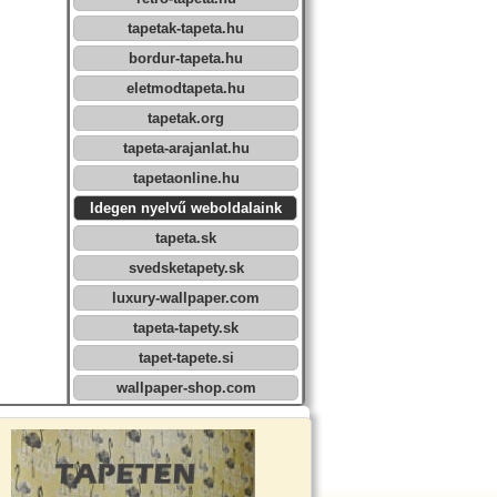
tapetak-tapeta.hu
bordur-tapeta.hu
eletmodtapeta.hu
tapetak.org
tapeta-arajanlat.hu
tapetaonline.hu
Idegen nyelvű weboldalaink
tapeta.sk
svedsketapety.sk
luxury-wallpaper.com
tapeta-tapety.sk
tapet-tapete.si
wallpaper-shop.com