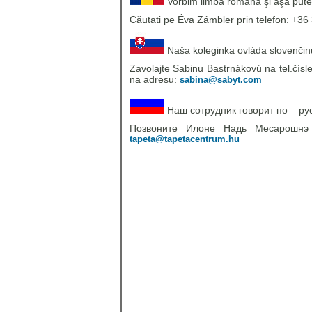
Vorbim limba romănă şi aşa pute
Căutati pe Éva Zámbler prin telefon: +36 
Naša koleginka ovláda slovenčinu,
Zavolajte Sabinu Bastrnákovú na tel.čísl
na adresu:
sabina@sabyt.com
Наш сотрудник говорит по – ру
Позвоните Илоне Надь Месарошн
tapeta@tapetacentrum.hu