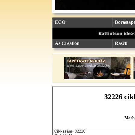
eu.
eu.
eu.
eu.
eu.
..
..
..
..
..
ECO
Borastape
As Creation
Rasch
32226 cik
Marbu
Cikkszám:
32226