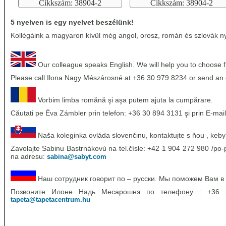
Cikkszám: 38904-2
Cikkszám: 38904-2
5 nyelven is egy nyelvet beszélünk!
Kollégáink a magyaron kívül még angol, orosz, román és szlovák nye
Our colleague speaks English. We will help you to choose 
Please call Ilona Nagy Mészárosné at +36 30 979 8234 or send an 
Vorbim limba romănă şi aşa putem ajuta la cumpărare.
Căutati pe Éva Zámbler prin telefon: +36 30 894 3131 şi prin E-mail
Naša koleginka ovláda slovenčinu, kontaktujte s ňou , keby
Zavolajte Sabinu Bastrnákovú na tel.čísle: +42 1 904 272 980 /po-p
na adresu:
sabina@sabyt.com
Наш сотрудник говорит по – русски. Мы поможем Вам в
Позвоните Илоне Надь Месарошнэ по телефону : +36
tapeta@tapetacentrum.hu