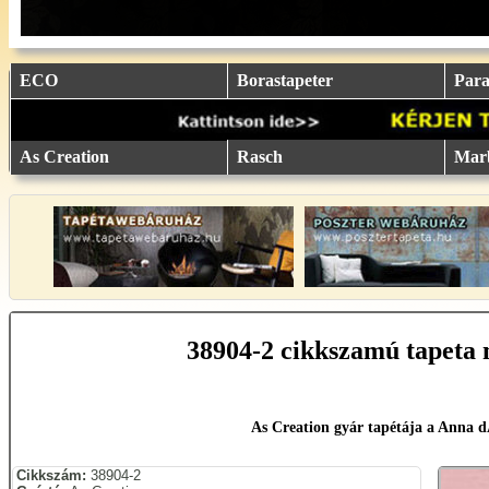
eu.
eu.
eu.
eu.
eu.
..
..
..
..
..
ECO
Borastapeter
Parat
As Creation
Rasch
Mar
38904-2 cikkszamú tapeta 
As Creation gyár tapétája a Anna 
Cikkszám:
38904-2