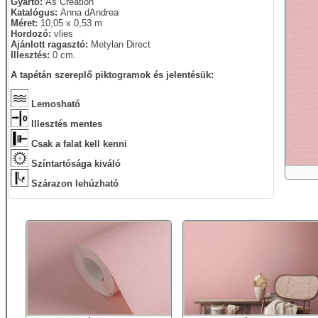
Gyártó:
As Creation
Katalógus:
Anna dAndrea
Méret:
10,05 x 0,53 m
Hordozó:
vlies
Ajánlott ragasztó:
Metylan Direct
Illesztés:
0 cm.
A tapétán szereplő piktogramok és jelentésük:
Lemosható
Illesztés mentes
Csak a falat kell kenni
Színtartósága kiváló
Szárazon lehúzható