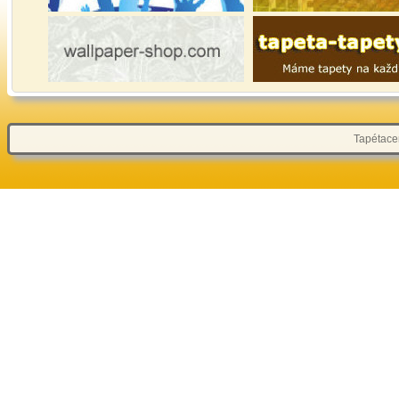
Tapétacen