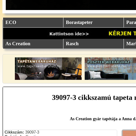
eu.
eu.
eu.
eu.
eu.
..
..
..
..
..
ECO
Borastapeter
Parat
As Creation
Rasch
Mar
39097-3 cikkszamú tapeta 
As Creation gyár tapétája a Anna 
Cikkszám:
39097-3