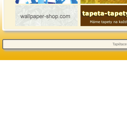
Tapétacen