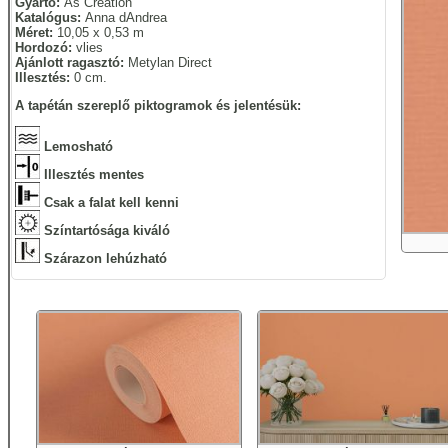
Gyártó:
As Creation
Katalógus:
Anna dAndrea
Méret:
10,05 x 0,53 m
Hordozó:
vlies
Ajánlott ragasztó:
Metylan Direct
Illesztés:
0 cm.
A tapétán szereplő piktogramok és jelentésük:
Lemosható
Illesztés mentes
Csak a falat kell kenni
Színtartósága kiváló
Szárazon lehúzható