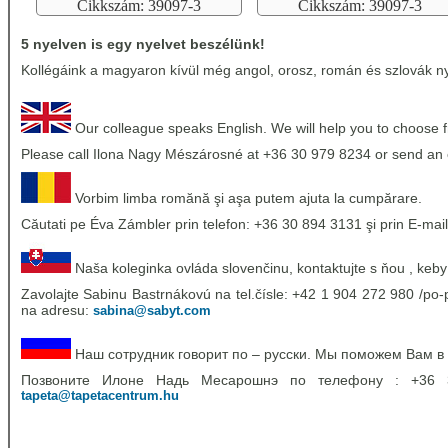
Cikkszám: 39097-3
Cikkszám: 39097-3
5 nyelven is egy nyelvet beszélünk!
Kollégáink a magyaron kívül még angol, orosz, román és szlovák nye
Our colleague speaks English. We will help you to choose 
Please call Ilona Nagy Mészárosné at +36 30 979 8234 or send an 
Vorbim limba romănă şi aşa putem ajuta la cumpărare.
Căutati pe Éva Zámbler prin telefon: +36 30 894 3131 şi prin E-mail
Naša koleginka ovláda slovenčinu, kontaktujte s ňou , keby
Zavolajte Sabinu Bastrnákovú na tel.čísle: +42 1 904 272 980 /po-p
na adresu:
sabina@sabyt.com
Наш сотрудник говорит по – русски. Мы поможем Вам в
Позвоните Илоне Надь Месарошнэ по телефону : +36
tapeta@tapetacentrum.hu