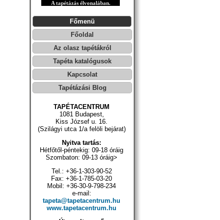
A tapétázás élvonalában.
Főmenü
Főoldal
Az olasz tapétákról
Tapéta katalógusok
Kapcsolat
Tapétázási Blog
TAPÉTACENTRUM
1081 Budapest,
Kiss József u. 16.
(Szilágyi utca 1/a felöli bejárat)
Nyitva tartás:
Hétfőtől-péntekig: 09-18 óráig
Szombaton: 09-13 óráig>
Tel.: +36-1-303-90-52
Fax: +36-1-785-03-20
Mobil: +36-30-9-798-234
e-mail:
tapeta@tapetacentrum.hu
www.tapetacentrum.hu