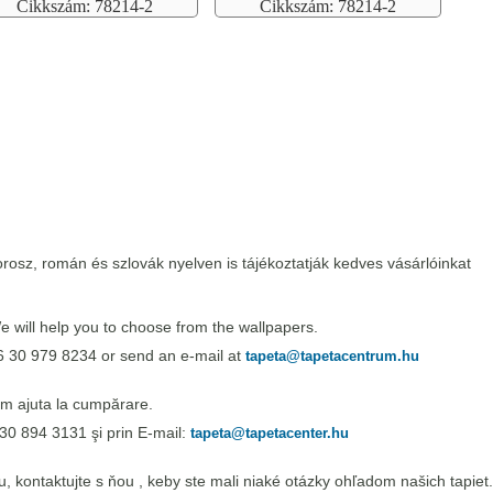
Cikkszám: 78214-2
Cikkszám: 78214-2
rosz, román és szlovák nyelven is tájékoztatják kedves vásárlóinkat
 will help you to choose from the wallpapers.
6 30 979 8234 or send an e-mail at
tapeta@tapetacentrum.hu
m ajuta la cumpărare.
30 894 3131 şi prin E-mail:
tapeta@tapetacenter.hu
 kontaktujte s ňou , keby ste mali niaké otázky ohľadom našich tapiet.