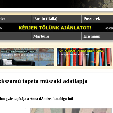
ter
Parato (Italia)
Poszterek
Marburg
Erismann
kkszamú tapeta műszaki adatlapja
ion gyár tapétája a Anna dAndrea katalógusból