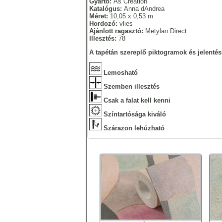
Gyártó:
As Creation
Katalógus:
Anna dAndrea
Méret:
10,05 x 0,53 m
Hordozó:
vlies
Ajánlott ragasztó:
Metylan Direct
Illesztés:
78
A tapétán szereplő piktogramok és jelentés
Lemosható
Szemben illesztés
Csak a falat kell kenni
Színtartósága kiváló
Szárazon lehúzható