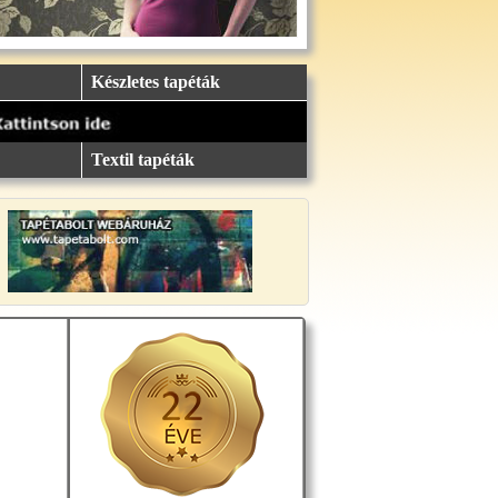
Készletes tapéták
Textil tapéták