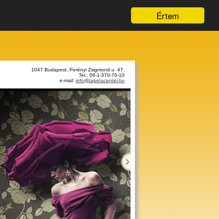
Értem
1047 Budapest, Perényi Zsigmond u. 47.
Tel.: 06-1-370-70-10
e-mail:
info@tapetacenter.hu