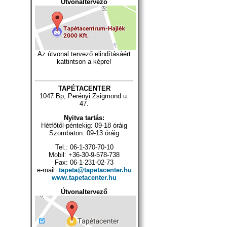
Útvonaltervező
Az útvonal tervező elindításáért
kattintson a képre!
TAPÉTACENTER
1047 Bp, Perényi Zsigmond u.
47.
Nyitva tartás:
Hétfőtől-péntekig: 09-18 óráig
Szombaton: 09-13 óráig
Tel.: 06-1-370-70-10
Mobil: +36-30-9-578-738
Fax: 06-1-231-02-73
e-mail:
tapeta@tapetacenter.hu
www.tapetacenter.hu
Útvonaltervező