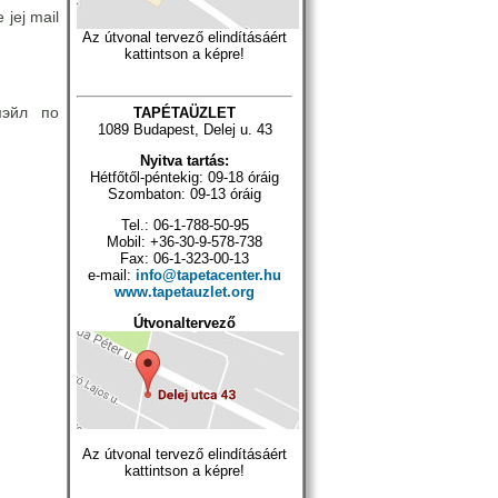
 jej mail
Az útvonal tervező elindításáért
kattintson a képre!
мэйл по
TAPÉTAÜZLET
1089 Budapest, Delej u. 43
Nyitva tartás:
Hétfőtől-péntekig: 09-18 óráig
Szombaton: 09-13 óráig
Tel.: 06-1-788-50-95
Mobil: +36-30-9-578-738
Fax: 06-1-323-00-13
e-mail:
info@tapetacenter.hu
www.tapetauzlet.org
Útvonaltervező
Az útvonal tervező elindításáért
kattintson a képre!