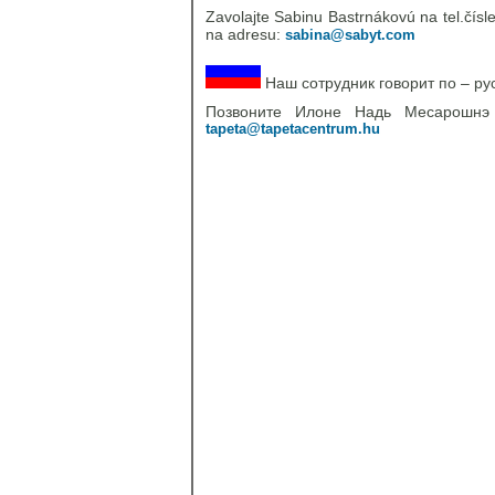
Zavolajte Sabinu Bastrnákovú na tel.čísl
na adresu:
sabina@sabyt.com
Наш сотрудник говорит по – ру
Позвоните Илоне Надь Месарошн
tapeta@tapetacentrum.hu