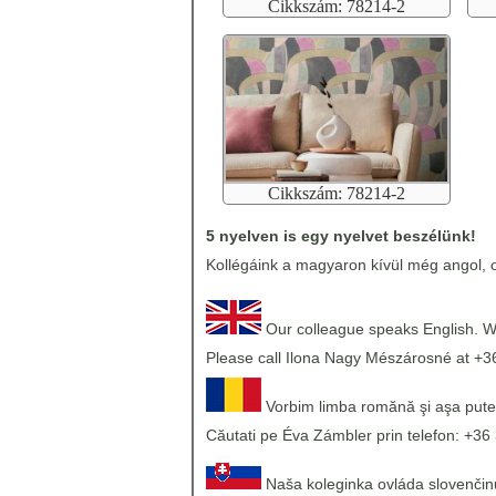
Cikkszám: 78214-2
Cikkszám: 78214-2
5 nyelven is egy nyelvet beszélünk!
Kollégáink a magyaron kívül még angol, o
Our colleague speaks English. We
Please call Ilona Nagy Mészárosné at +3
Vorbim limba romănă şi aşa pute
Căutati pe Éva Zámbler prin telefon: +36 
Naša koleginka ovláda slovenčinu,