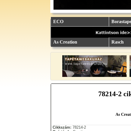
eu.
eu.
eu.
eu.
eu.
..
..
..
..
..
ECO
Borastape
As Creation
Rasch
78214-2 ci
As Creat
Cikkszám:
78214-2