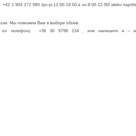
e: +42 1 904 272 980 /po-pi:12.00-18.00 a so:8.00-12.00/ alebo napíšte
сски. Мы поможем Вам в выборе обоев.
э по телефону : +36 30 9798 234 , или напишите и – 