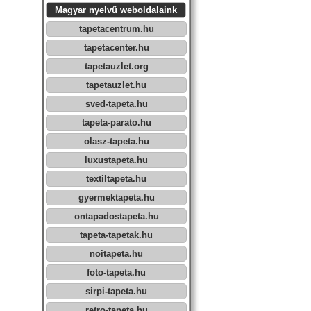
Magyar nyelvű weboldalaink
tapetacentrum.hu
tapetacenter.hu
tapetauzlet.org
tapetauzlet.hu
sved-tapeta.hu
tapeta-parato.hu
olasz-tapeta.hu
luxustapeta.hu
textiltapeta.hu
gyermektapeta.hu
ontapadostapeta.hu
tapeta-tapetak.hu
noitapeta.hu
foto-tapeta.hu
sirpi-tapeta.hu
retro-tapeta.hu