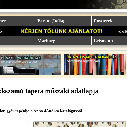
ter
Parato (Italia)
Poszterek
Marburg
Erismann
kkszamú tapeta műszaki adatlapja
ion gyár tapétája a Anna dAndrea katalógusból