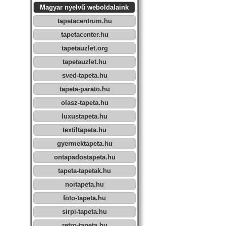
Magyar nyelvű weboldalaink
tapetacentrum.hu
tapetacenter.hu
tapetauzlet.org
tapetauzlet.hu
sved-tapeta.hu
tapeta-parato.hu
olasz-tapeta.hu
luxustapeta.hu
textiltapeta.hu
gyermektapeta.hu
ontapadostapeta.hu
tapeta-tapetak.hu
noitapeta.hu
foto-tapeta.hu
sirpi-tapeta.hu
retro-tapeta.hu