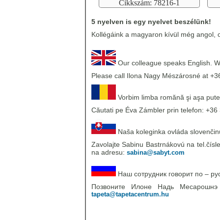
Cikkszám: 78216-1
5 nyelven is egy nyelvet beszélünk!
Kollégáink a magyaron kívül még angol, o
Our colleague speaks English. We
Please call Ilona Nagy Mészárosné at +3
Vorbim limba romănă şi aşa pute
Căutati pe Éva Zámbler prin telefon: +36 
Naša koleginka ovláda slovenčinu,
Zavolajte Sabinu Bastrnákovú na tel.čísl
na adresu:
sabina@sabyt.com
Наш сотрудник говорит по – ру
Позвоните Илоне Надь Месарошн
tapeta@tapetacentrum.hu