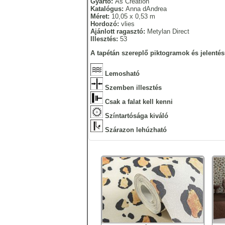
Gyártó:
As Creation
Katalógus:
Anna dAndrea
Méret:
10,05 x 0,53 m
Hordozó:
vlies
Ajánlott ragasztó:
Metylan Direct
Illesztés:
53
A tapétán szereplő piktogramok és jelentés
Lemosható
Szemben illesztés
Csak a falat kell kenni
Színtartósága kiváló
Szárazon lehúzható