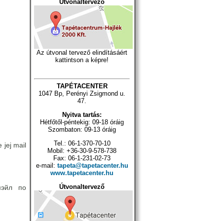
Útvonaltervező
Az útvonal tervező elindításáért
kattintson a képre!
TAPÉTACENTER
1047 Bp, Perényi Zsigmond u.
47.
Nyitva tartás:
Hétfőtől-péntekig: 09-18 óráig
Szombaton: 09-13 óráig
Tel.: 06-1-370-70-10
 jej mail
Mobil: +36-30-9-578-738
Fax: 06-1-231-02-73
e-mail:
tapeta@tapetacenter.hu
www.tapetacenter.hu
Útvonaltervező
мэйл по