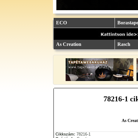
eu.
eu.
eu.
eu.
eu.
..
..
..
..
..
ECO
Borastape
As Creation
Rasch
78216-1 ci
As Creat
Cikkszám:
78216-1