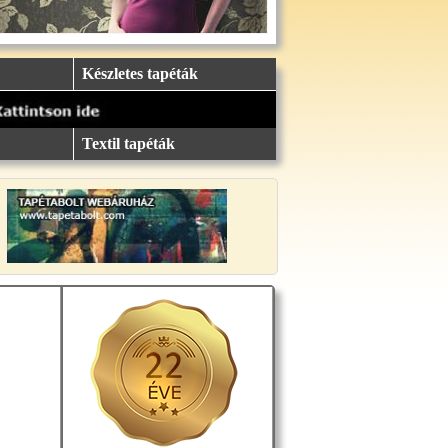
Készletes tapéták
Textil tapéták