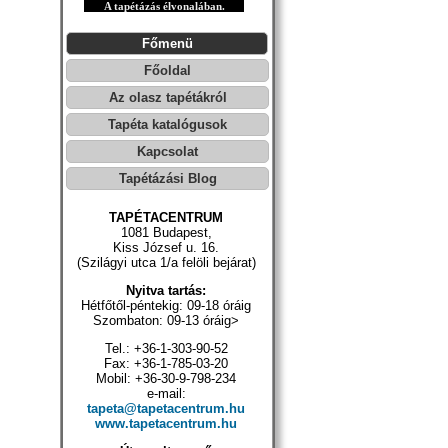
A tapétázás élvonalában.
Főmenü
Főoldal
Az olasz tapétákról
Tapéta katalógusok
Kapcsolat
Tapétázási Blog
TAPÉTACENTRUM
1081 Budapest,
Kiss József u. 16.
(Szilágyi utca 1/a felöli bejárat)
Nyitva tartás:
Hétfőtől-péntekig: 09-18 óráig
Szombaton: 09-13 óráig>
Tel.: +36-1-303-90-52
Fax: +36-1-785-03-20
Mobil: +36-30-9-798-234
e-mail:
tapeta@tapetacentrum.hu
www.tapetacentrum.hu