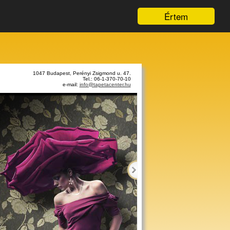
Értem
1047 Budapest, Perényi Zsigmond u. 47.
Tel.: 06-1-370-70-10
e-mail:
info@tapetacenter.hu