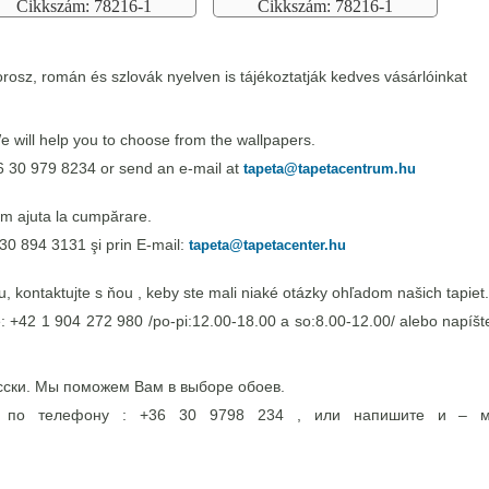
Cikkszám: 78216-1
Cikkszám: 78216-1
rosz, román és szlovák nyelven is tájékoztatják kedves vásárlóinkat
 will help you to choose from the wallpapers.
6 30 979 8234 or send an e-mail at
tapeta@tapetacentrum.hu
m ajuta la cumpărare.
30 894 3131 şi prin E-mail:
tapeta@tapetacenter.hu
 kontaktujte s ňou , keby ste mali niaké otázky ohľadom našich tapiet.
e: +42 1 904 272 980 /po-pi:12.00-18.00 a so:8.00-12.00/ alebo napíšte
сски. Мы поможем Вам в выборе обоев.
э по телефону : +36 30 9798 234 , или напишите и – 