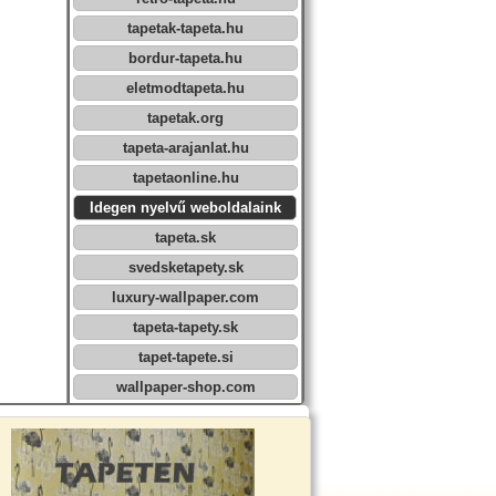
tapetak-tapeta.hu
bordur-tapeta.hu
eletmodtapeta.hu
tapetak.org
tapeta-arajanlat.hu
tapetaonline.hu
Idegen nyelvű weboldalaink
tapeta.sk
svedsketapety.sk
luxury-wallpaper.com
tapeta-tapety.sk
tapet-tapete.si
wallpaper-shop.com