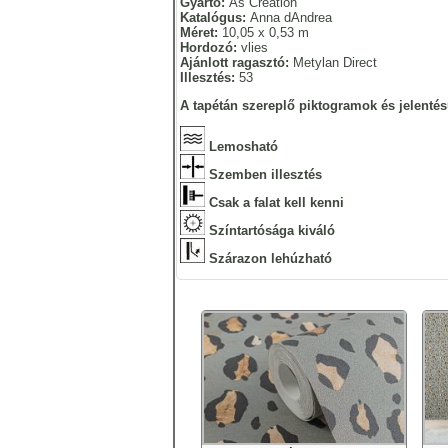
Gyártó:
As Creation
Katalógus:
Anna dAndrea
Méret:
10,05 x 0,53 m
Hordozó:
vlies
Ajánlott ragasztó:
Metylan Direct
Illesztés:
53
A tapétán szereplő piktogramok és jelentés
Lemosható
Szemben illesztés
Csak a falat kell kenni
Színtartósága kiváló
Szárazon lehúzható