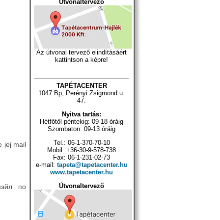
Útvonaltervező
Az útvonal tervező elindításáért
kattintson a képre!
TAPÉTACENTER
1047 Bp, Perényi Zsigmond u.
47.
Nyitva tartás:
Hétfőtől-péntekig: 09-18 óráig
Szombaton: 09-13 óráig
Tel.: 06-1-370-70-10
 jej mail
Mobil: +36-30-9-578-738
Fax: 06-1-231-02-73
e-mail:
tapeta@tapetacenter.hu
www.tapetacenter.hu
Útvonaltervező
мэйл по