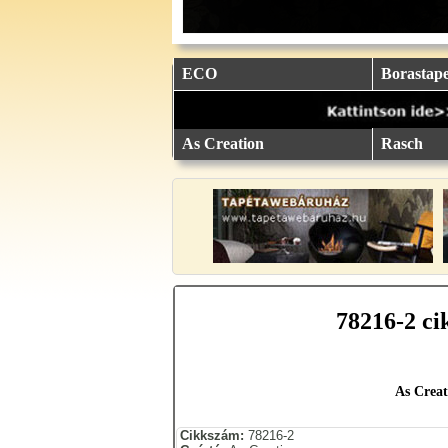
eu.
eu.
eu.
eu.
eu.
..
..
..
..
..
ECO
Borastape
As Creation
Rasch
78216-2 ci
As Creat
Cikkszám:
78216-2