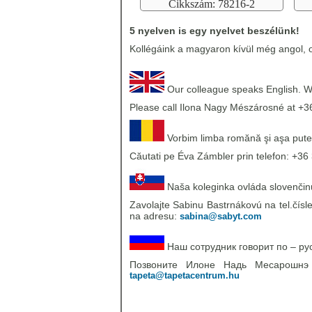
Cikkszám: 78216-2
5 nyelven is egy nyelvet beszélünk!
Kollégáink a magyaron kívül még angol, o
Our colleague speaks English. We
Please call Ilona Nagy Mészárosné at +3
Vorbim limba romănă şi aşa pute
Căutati pe Éva Zámbler prin telefon: +36 
Naša koleginka ovláda slovenčinu,
Zavolajte Sabinu Bastrnákovú na tel.čísl
na adresu:
sabina@sabyt.com
Наш сотрудник говорит по – ру
Позвоните Илоне Надь Месарошн
tapeta@tapetacentrum.hu