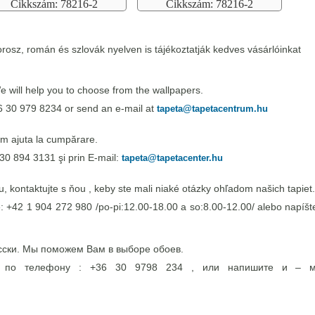
Cikkszám: 78216-2
Cikkszám: 78216-2
rosz, román és szlovák nyelven is tájékoztatják kedves vásárlóinkat
 will help you to choose from the wallpapers.
6 30 979 8234 or send an e-mail at
tapeta@tapetacentrum.hu
m ajuta la cumpărare.
30 894 3131 şi prin E-mail:
tapeta@tapetacenter.hu
 kontaktujte s ňou , keby ste mali niaké otázky ohľadom našich tapiet.
e: +42 1 904 272 980 /po-pi:12.00-18.00 a so:8.00-12.00/ alebo napíšte
сски. Мы поможем Вам в выборе обоев.
э по телефону : +36 30 9798 234 , или напишите и – 