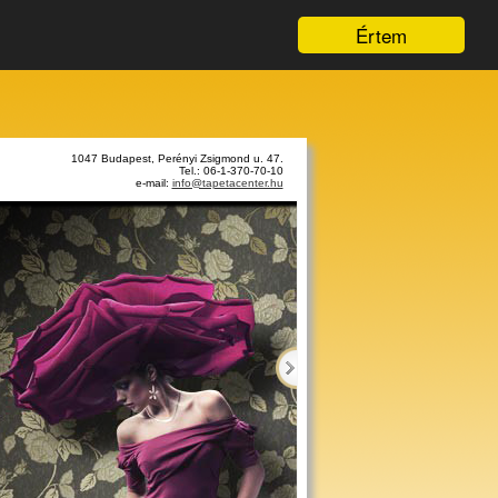
Értem
1047 Budapest, Perényi Zsigmond u. 47.
Tel.: 06-1-370-70-10
e-mail:
info@tapetacenter.hu