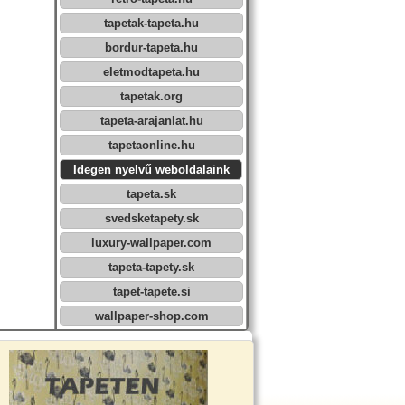
tapetak-tapeta.hu
bordur-tapeta.hu
eletmodtapeta.hu
tapetak.org
tapeta-arajanlat.hu
tapetaonline.hu
Idegen nyelvű weboldalaink
tapeta.sk
svedsketapety.sk
luxury-wallpaper.com
tapeta-tapety.sk
tapet-tapete.si
wallpaper-shop.com