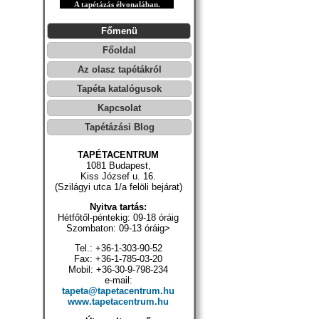
A tapétázás élvonalában.
Főmenü
Főoldal
Az olasz tapétákról
Tapéta katalógusok
Kapcsolat
Tapétázási Blog
TAPÉTACENTRUM
1081 Budapest,
Kiss József u. 16.
(Szilágyi utca 1/a felöli bejárat)
Nyitva tartás:
Hétfőtől-péntekig: 09-18 óráig
Szombaton: 09-13 óráig>
Tel.: +36-1-303-90-52
Fax: +36-1-785-03-20
Mobil: +36-30-9-798-234
e-mail:
tapeta@tapetacentrum.hu
www.tapetacentrum.hu