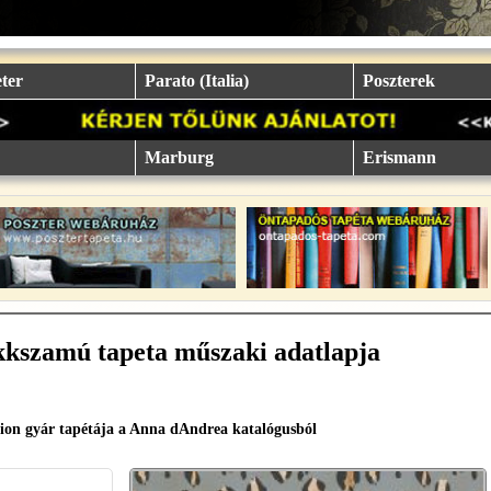
ter
Parato (Italia)
Poszterek
Marburg
Erismann
kkszamú tapeta műszaki adatlapja
ion gyár tapétája a Anna dAndrea katalógusból