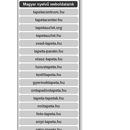
Magyar nyelvű weboldalaink
tapetacentrum.hu
tapetacenter.hu
tapetauzlet.org
tapetauzlet.hu
sved-tapeta.hu
tapeta-parato.hu
olasz-tapeta.hu
luxustapeta.hu
textiltapeta.hu
gyermektapeta.hu
ontapadostapeta.hu
tapeta-tapetak.hu
noitapeta.hu
foto-tapeta.hu
sirpi-tapeta.hu
retro-tapeta.hu