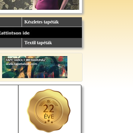
Készletes tapéták
Textil tapéták