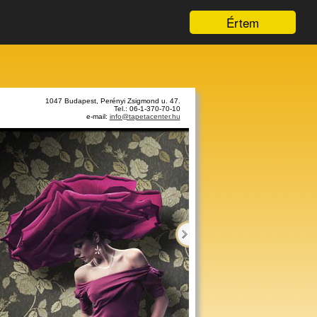
Értem
1047 Budapest, Perényi Zsigmond u. 47.
Tel.: 06-1-370-70-10
e-mail:
info@tapetacenter.hu