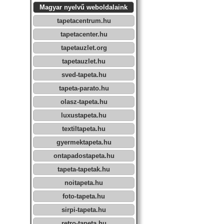
Magyar nyelvű weboldalaink
tapetacentrum.hu
tapetacenter.hu
tapetauzlet.org
tapetauzlet.hu
sved-tapeta.hu
tapeta-parato.hu
olasz-tapeta.hu
luxustapeta.hu
textiltapeta.hu
gyermektapeta.hu
ontapadostapeta.hu
tapeta-tapetak.hu
noitapeta.hu
foto-tapeta.hu
sirpi-tapeta.hu
retro-tapeta.hu