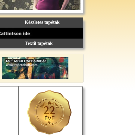
Készletes tapéták
Textil tapéták