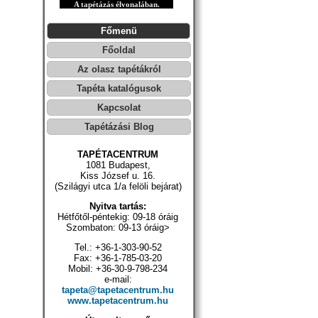
A tapétázás élvonalában.
Főmenü
Főoldal
Az olasz tapétákról
Tapéta katalógusok
Kapcsolat
Tapétázási Blog
TAPÉTACENTRUM
1081 Budapest,
Kiss József u. 16.
(Szilágyi utca 1/a felöli bejárat)
Nyitva tartás:
Hétfőtől-péntekig: 09-18 óráig
Szombaton: 09-13 óráig>
Tel.: +36-1-303-90-52
Fax: +36-1-785-03-20
Mobil: +36-30-9-798-234
e-mail:
tapeta@tapetacentrum.hu
www.tapetacentrum.hu