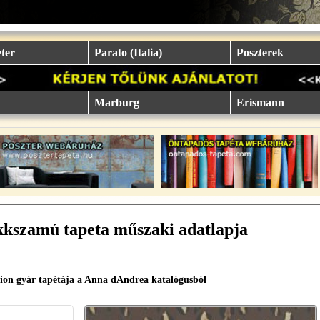
ter
Parato (Italia)
Poszterek
Marburg
Erismann
kkszamú tapeta műszaki adatlapja
ion gyár tapétája a Anna dAndrea katalógusból