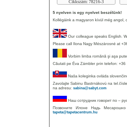
Cikkszám: 78216-3
5 nyelven is egy nyelvet beszélünk!
Kollégáink a magyaron kívül még angol, o
Our colleague speaks English. We
Please call Ilona Nagy Mészárosné at +3
Vorbim limba romănă şi aşa pute
Căutati pe Éva Zámbler prin telefon: +36 
Naša koleginka ovláda slovenčinu,
Zavolajte Sabinu Bastrnákovú na tel.čísl
na adresu:
sabina@sabyt.com
Наш сотрудник говорит по – ру
Позвоните Илоне Надь Месарошн
tapeta@tapetacentrum.hu