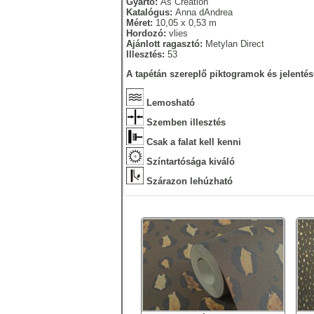
Gyártó:
As Creation
Katalógus:
Anna dAndrea
Méret:
10,05 x 0,53 m
Hordozó:
vlies
Ajánlott ragasztó:
Metylan Direct
Illesztés:
53
A tapétán szereplő piktogramok és jelentés
Lemosható
Szemben illesztés
Csak a falat kell kenni
Színtartósága kiváló
Szárazon lehúzható