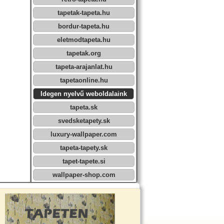
tapetak-tapeta.hu
bordur-tapeta.hu
eletmodtapeta.hu
tapetak.org
tapeta-arajanlat.hu
tapetaonline.hu
Idegen nyelvű weboldalaink
tapeta.sk
svedsketapety.sk
luxury-wallpaper.com
tapeta-tapety.sk
tapet-tapete.si
wallpaper-shop.com