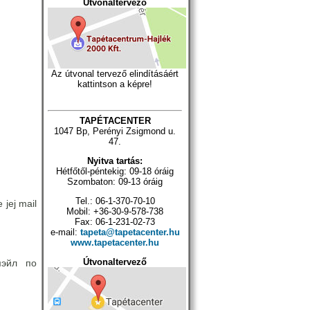
Útvonaltervező
Az útvonal tervező elindításáért
kattintson a képre!
TAPÉTACENTER
1047 Bp, Perényi Zsigmond u.
47.
Nyitva tartás:
Hétfőtől-péntekig: 09-18 óráig
Szombaton: 09-13 óráig
Tel.: 06-1-370-70-10
 jej mail
Mobil: +36-30-9-578-738
Fax: 06-1-231-02-73
e-mail:
tapeta@tapetacenter.hu
www.tapetacenter.hu
Útvonaltervező
мэйл по