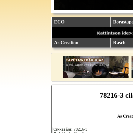
eu.
eu.
eu.
eu.
eu.
..
..
..
..
..
ECO
Borastape
As Creation
Rasch
78216-3 ci
As Creat
Cikkszám:
78216-3