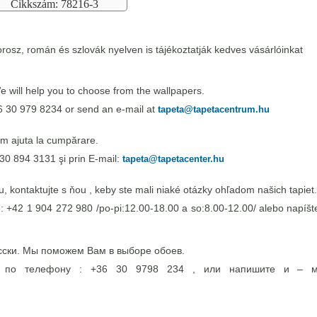
Cikkszám: 78216-3
rosz, román és szlovák nyelven is tájékoztatják kedves vásárlóinkat
 will help you to choose from the wallpapers.
6 30 979 8234 or send an e-mail at
tapeta@tapetacentrum.hu
m ajuta la cumpărare.
30 894 3131 şi prin E-mail:
tapeta@tapetacenter.hu
 kontaktujte s ňou , keby ste mali niaké otázky ohľadom našich tapiet.
e: +42 1 904 272 980 /po-pi:12.00-18.00 a so:8.00-12.00/ alebo napíšte
сски. Мы поможем Вам в выборе обоев.
э по телефону : +36 30 9798 234 , или напишите и – 