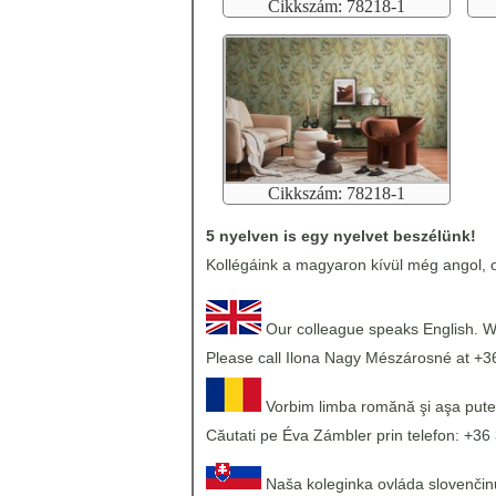
Cikkszám: 78218-1
Cikkszám: 78218-1
5 nyelven is egy nyelvet beszélünk!
Kollégáink a magyaron kívül még angol, o
Our colleague speaks English. We
Please call Ilona Nagy Mészárosné at +3
Vorbim limba romănă şi aşa pute
Căutati pe Éva Zámbler prin telefon: +36 
Naša koleginka ovláda slovenčinu,