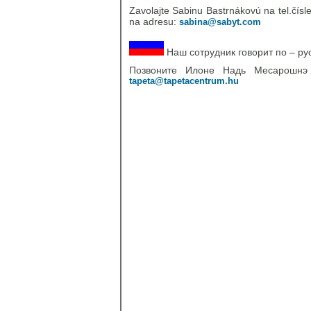
Zavolajte Sabinu Bastrnákovú na tel.čísl
na adresu:
sabina@sabyt.com
Наш сотрудник говорит по – ру
Позвоните Илоне Надь Месарошн
tapeta@tapetacentrum.hu