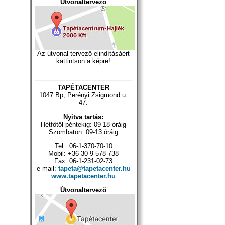
Útvonaltervező
Az útvonal tervező elindításáért
kattintson a képre!
TAPÉTACENTER
1047 Bp, Perényi Zsigmond u.
47.
Nyitva tartás:
Hétfőtől-péntekig: 09-18 óráig
Szombaton: 09-13 óráig
Tel.: 06-1-370-70-10
Mobil: +36-30-9-578-738
Fax: 06-1-231-02-73
e-mail:
tapeta@tapetacenter.hu
www.tapetacenter.hu
Útvonaltervező