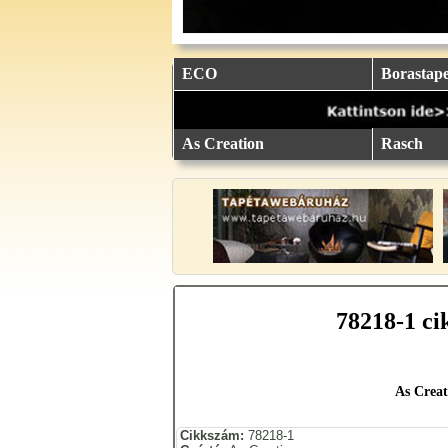
eu.
eu.
eu.
eu.
eu.
..
..
..
..
..
ECO
Borastape
As Creation
Rasch
78218-1 ci
As Creat
Cikkszám:
78218-1