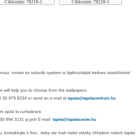
Cikkszám: 78218-1
Cikkszám: 78218-1
rosz, román és szlovák nyelven is tájékoztatják kedves vásárlóinkat
 will help you to choose from the wallpapers.
6 30 979 8234 or send an e-mail at
tapeta@tapetacentrum.hu
m ajuta la cumpărare.
30 894 3131 şi prin E-mail:
tapeta@tapetacenter.hu
 kontaktujte s ňou , keby ste mali niaké otázky ohľadom našich tapiet.