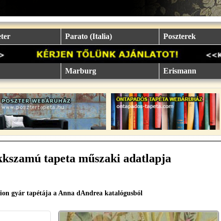
ter
Parato (Italia)
Poszterek
Marburg
Erismann
kkszamú tapeta műszaki adatlapja
ion gyár tapétája a Anna dAndrea katalógusból