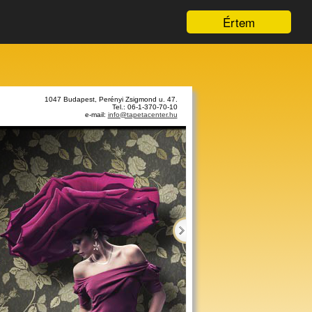
Értem
1047 Budapest, Perényi Zsigmond u. 47.
Tel.: 06-1-370-70-10
e-mail:
info@tapetacenter.hu