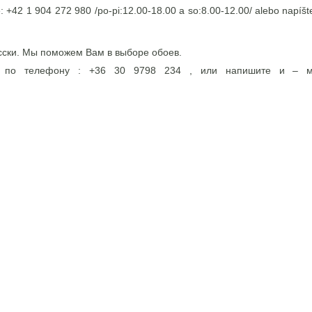
e: +42 1 904 272 980 /po-pi:12.00-18.00 a so:8.00-12.00/ alebo napíšte
сски. Мы поможем Вам в выборе обоев.
э по телефону : +36 30 9798 234 , или напишите и – 