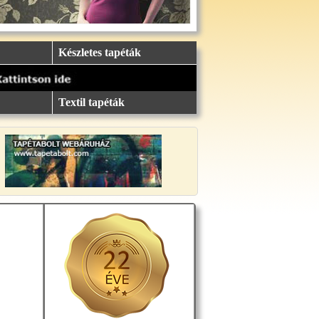
Készletes tapéták
Textil tapéták