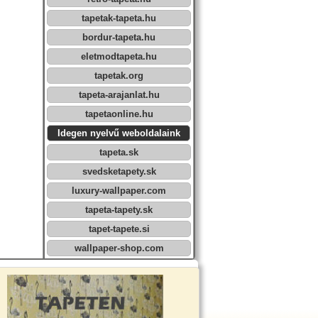
tapetak-tapeta.hu
bordur-tapeta.hu
eletmodtapeta.hu
tapetak.org
tapeta-arajanlat.hu
tapetaonline.hu
Idegen nyelvű weboldalaink
tapeta.sk
svedsketapety.sk
luxury-wallpaper.com
tapeta-tapety.sk
tapet-tapete.si
wallpaper-shop.com