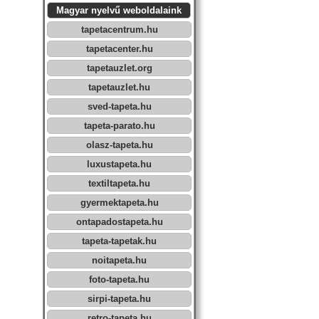
Magyar nyelvű weboldalaink
tapetacentrum.hu
tapetacenter.hu
tapetauzlet.org
tapetauzlet.hu
sved-tapeta.hu
tapeta-parato.hu
olasz-tapeta.hu
luxustapeta.hu
textiltapeta.hu
gyermektapeta.hu
ontapadostapeta.hu
tapeta-tapetak.hu
noitapeta.hu
foto-tapeta.hu
sirpi-tapeta.hu
retro-tapeta.hu