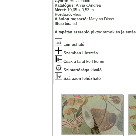
Gyártó:
As Creation
Katalógus:
Anna dAndrea
Méret:
10,05 x 0,53 m
Hordozó:
vlies
Ajánlott ragasztó:
Metylan Direct
Illesztés:
53
A tapétán szereplő piktogramok és jelentés
Lemosható
Szemben illesztés
Csak a falat kell kenni
Színtartósága kiváló
Szárazon lehúzható