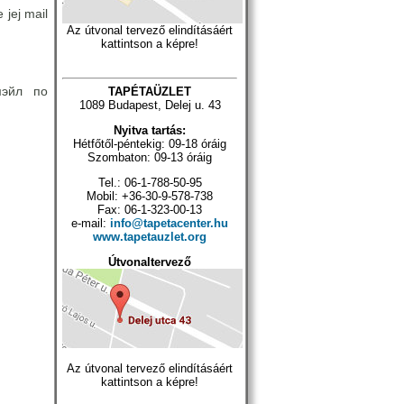
 jej mail
Az útvonal tervező elindításáért
kattintson a képre!
мэйл по
TAPÉTAÜZLET
1089 Budapest, Delej u. 43
Nyitva tartás:
Hétfőtől-péntekig: 09-18 óráig
Szombaton: 09-13 óráig
Tel.: 06-1-788-50-95
Mobil: +36-30-9-578-738
Fax: 06-1-323-00-13
e-mail:
info@tapetacenter.hu
www.tapetauzlet.org
Útvonaltervező
Az útvonal tervező elindításáért
kattintson a képre!