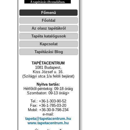
A tapétázás élvonalában.
Főmenü
Főoldal
Az olasz tapétákról
Tapéta katalógusok
Kapcsolat
Tapétázási Blog
TAPÉTACENTRUM
1081 Budapest,
Kiss József u. 16.
(Szilágyi utca 1/a felöli bejárat)
Nyitva tartás:
Hétfőtől-péntekig: 09-18 óráig
Szombaton: 09-13 óráig>
Tel.: +36-1-303-90-52
Fax: +36-1-785-03-20
Mobil: +36-30-9-798-234
e-mail:
tapeta@tapetacentrum.hu
www.tapetacentrum.hu