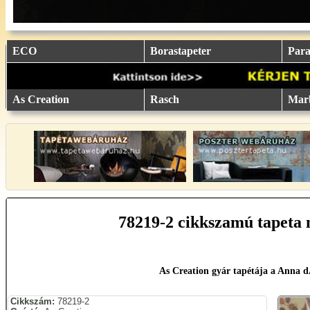
eu.
eu.
eu.
eu.
eu.
..
..
..
..
..
ECO
Borastapeter
Parat
As Creation
Rasch
Mar
78219-2 cikkszamú tapeta 
As Creation gyár tapétája a Anna 
Cikkszám:
78219-2