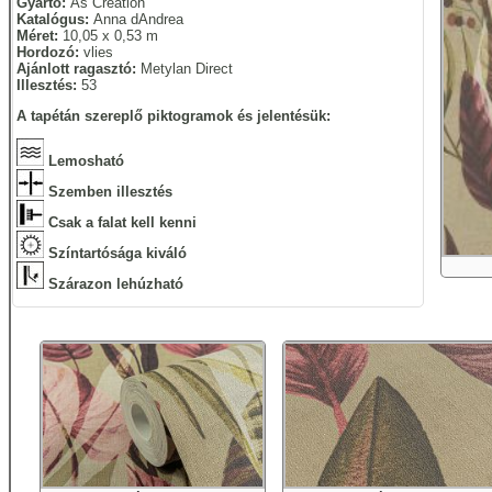
Gyártó:
As Creation
Katalógus:
Anna dAndrea
Méret:
10,05 x 0,53 m
Hordozó:
vlies
Ajánlott ragasztó:
Metylan Direct
Illesztés:
53
A tapétán szereplő piktogramok és jelentésük:
Lemosható
Szemben illesztés
Csak a falat kell kenni
Színtartósága kiváló
Szárazon lehúzható