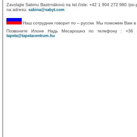
Zavolajte Sabinu Bastrnákovú na tel.čísle: +42 1 904 272 980 /po-p
na adresu:
sabina@sabyt.com
Наш сотрудник говорит по – русски. Мы поможем Вам в
Позвоните Илоне Надь Месарошнэ по телефону : +36
tapeta@tapetacentrum.hu