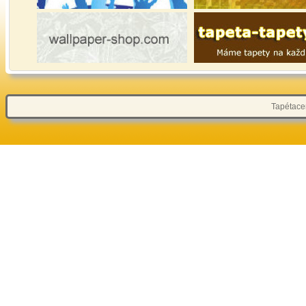
Tapétacen