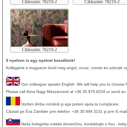
Cikkszám: 78219-2
Cikkszám: 78219-2
Cikkszám: 78219-2
5 nyelven is egy nyelvet beszélünk!
Kollégáink a magyaron kívül még angol, orosz, román és szlovák nye
Our colleague speaks English. We will help you to choose 
Please call Ilona Nagy Mészárosné at +36 30 979 8234 or send an 
Vorbim limba romănă şi aşa putem ajuta la cumpărare.
Căutati pe Éva Zámbler prin telefon: +36 30 894 3131 şi prin E-mail
Naša koleginka ovláda slovenčinu, kontaktujte s ňou , keby