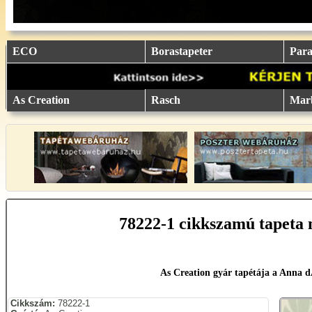
eu.
eu.
eu.
eu.
eu.
..
..
..
..
..
ECO
Borastapeter
Parat
As Creation
Rasch
Mar
78222-1 cikkszamú tapeta 
As Creation gyár tapétája a Anna 
Cikkszám:
78222-1