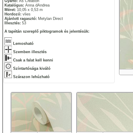
Gyártó:
As Creation
Katalógus:
Anna dAndrea
Méret:
10,05 x 0,53 m
Hordozó:
vlies
Ajánlott ragasztó:
Metylan Direct
Illesztés:
53
A tapétán szereplő piktogramok és jelentésük:
Lemosható
Szemben illesztés
Csak a falat kell kenni
Színtartósága kiváló
Szárazon lehúzható