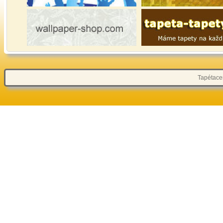
Tapétacen