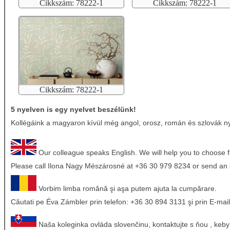
Cikkszám: 78222-1
Cikkszám: 78222-1
Cikkszám: 78222-1
5 nyelven is egy nyelvet beszélünk!
Kollégáink a magyaron kívül még angol, orosz, román és szlovák nye
Our colleague speaks English. We will help you to choose 
Please call Ilona Nagy Mészárosné at +36 30 979 8234 or send an 
Vorbim limba romănă şi aşa putem ajuta la cumpărare.
Căutati pe Éva Zámbler prin telefon: +36 30 894 3131 şi prin E-mail
Naša koleginka ovláda slovenčinu, kontaktujte s ňou , keby