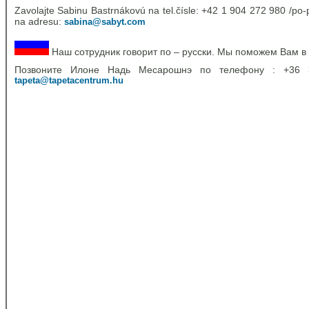
Zavolajte Sabinu Bastrnákovú na tel.čísle: +42 1 904 272 980 /po-p
na adresu:
sabina@sabyt.com
Наш сотрудник говорит по – русски. Мы поможем Вам в
Позвоните Илоне Надь Месарошнэ по телефону : +36
tapeta@tapetacentrum.hu