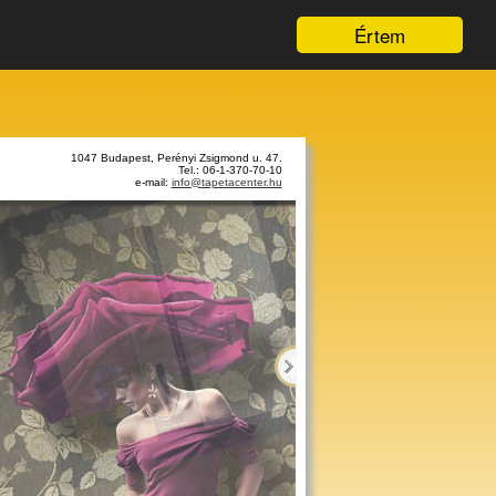
Értem
1047 Budapest, Perényi Zsigmond u. 47.
Tel.: 06-1-370-70-10
e-mail:
info@tapetacenter.hu