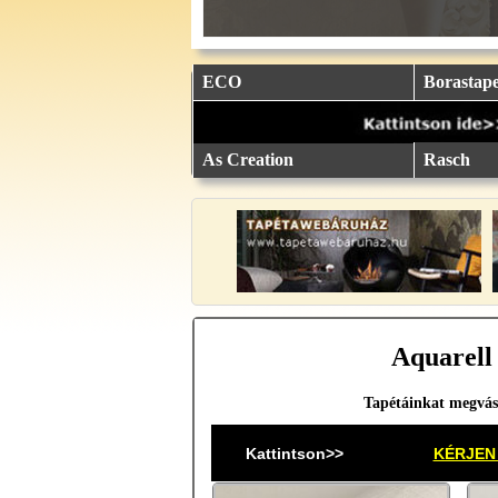
eu.
eu.
eu.
eu.
eu.
..
..
..
..
..
ECO
Borastape
As Creation
Rasch
Aquarell 
Tapétáinkat megvás
Kattintson>>
KÉRJEN