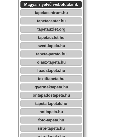
Magyar nyelvű weboldalaink
tapetacentrum.hu
tapetacenter.hu
tapetauzlet.org
tapetauzlet.hu
sved-tapeta.hu
tapeta-parato.hu
olasz-tapeta.hu
luxustapeta.hu
textiltapeta.hu
gyermektapeta.hu
ontapadostapeta.hu
tapeta-tapetak.hu
noitapeta.hu
foto-tapeta.hu
sirpi-tapeta.hu
retro-tapeta.hu