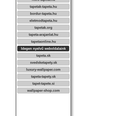
tapetak-tapeta.hu
bordur-tapeta.hu
eletmodtapeta.hu
tapetak.org
tapeta-arajanlat.hu
tapetaonline.hu
Idegen nyelvű weboldalaink
tapeta.sk
svedsketapety.sk
luxury-wallpaper.com
tapeta-tapety.sk
tapet-tapete.si
wallpaper-shop.com