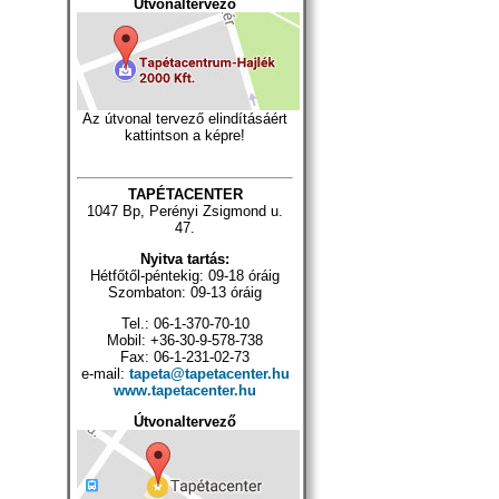
Útvonaltervező
Az útvonal tervező elindításáért
kattintson a képre!
TAPÉTACENTER
1047 Bp, Perényi Zsigmond u.
47.
Nyitva tartás:
Hétfőtől-péntekig: 09-18 óráig
Szombaton: 09-13 óráig
Tel.: 06-1-370-70-10
Mobil: +36-30-9-578-738
Fax: 06-1-231-02-73
e-mail:
tapeta@tapetacenter.hu
www.tapetacenter.hu
Útvonaltervező