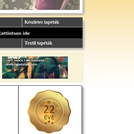
Készletes tapéták
Textil tapéták