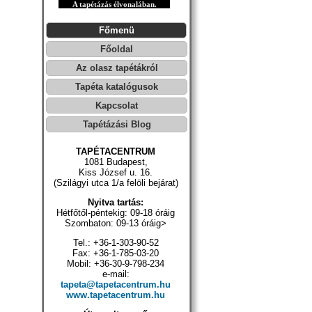
A tapétázás élvonalában.
Főmenü
Főoldal
Az olasz tapétákról
Tapéta katalógusok
Kapcsolat
Tapétázási Blog
TAPÉTACENTRUM
1081 Budapest,
Kiss József u. 16.
(Szilágyi utca 1/a felöli bejárat)
Nyitva tartás:
Hétfőtől-péntekig: 09-18 óráig
Szombaton: 09-13 óráig>
Tel.: +36-1-303-90-52
Fax: +36-1-785-03-20
Mobil: +36-30-9-798-234
e-mail:
tapeta@tapetacentrum.hu
www.tapetacentrum.hu